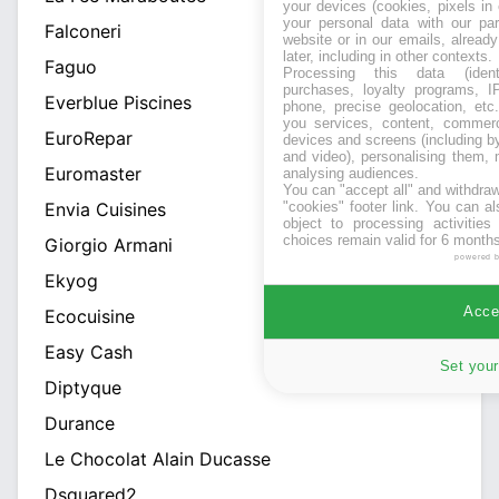
your devices (cookies, pixels in
your personal data with our par
Falconeri
website or in our emails, alread
later, including in other contexts.
Faguo
Processing this data (identi
purchases, loyalty programs, I
Everblue Piscines
phone, precise geolocation, etc.
you services, content, commerc
EuroRepar
devices and screens (including b
and video), personalising them, 
Euromaster
analysing audiences.
You can "accept all" and withdraw
Envia Cuisines
"cookies" footer link
. You can al
object to processing activitie
choices remain valid for 6 months
Giorgio Armani
powered 
Ekyog
Accep
Ecocuisine
Easy Cash
Set your
Diptyque
Durance
Le Chocolat Alain Ducasse
Dsquared2