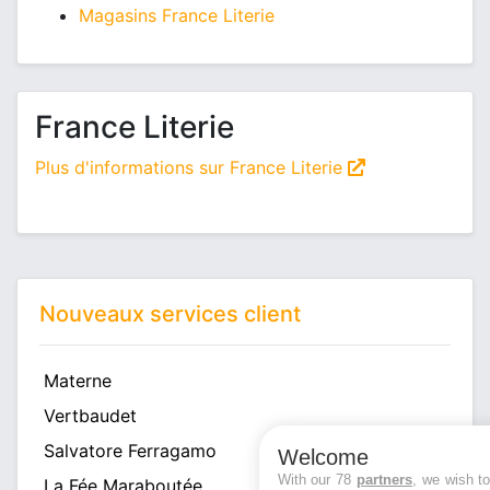
Magasins France Literie
France Literie
Plus d'informations sur France Literie
Nouveaux services client
Materne
Vertbaudet
Salvatore Ferragamo
Welcome
With our 78
partners
, we wish t
La Fée Maraboutée