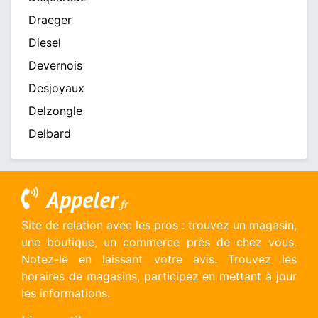
Draeger
Diesel
Devernois
Desjoyaux
Delzongle
Delbard
Appeler
.fr
Site de relation avec les pros : trouvez un magasin,
une boutique, un commerce près de chez vous.
Notez-le en laissant votre avis. Trouvez les
horaires de magasins, participez en mettant à jour
les informations.