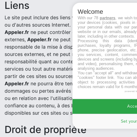
Liens
Welcome
Le site peut inclure des liens vers d'autres sites Web
With our 78
partners
, we wish t
your devices (cookies, pixels in
ou d'autres sources Internet. Dans la mesure où
your personal data with our par
Appeler.fr
ne peut contrôler ces sites et ces sources
website or in our emails, alread
later, including in other contexts.
externes,
Appeler.fr
ne peut être tenue pour
Processing this data (identi
purchases, loyalty programs, I
responsable de la mise à disposition de ces sites et
phone, precise geolocation, etc.
sources externes, et ne peut supporter aucune
you services, content, commerc
devices and screens (including b
responsabilité quant au contenu, publicités, produits,
and video), personalising them, 
services ou tout autre matériel disponible sur ou à
analysing audiences.
You can "accept all" and withdraw
partir de ces sites ou sources externes. De plus,
"cookies" footer link
. You can al
object to processing activitie
Appeler.fr
ne pourra être tenu responsable de tous
choices remain valid for 6 months
dommages ou pertes avérés ou allégués consécutifs
powered 
ou en relation avec l'utilisation ou le fait d'avoir fait
confiance au contenu, à des biens ou des services
Accep
disponibles sur ces sites ou sources externes.
Set your
Droit de propriété