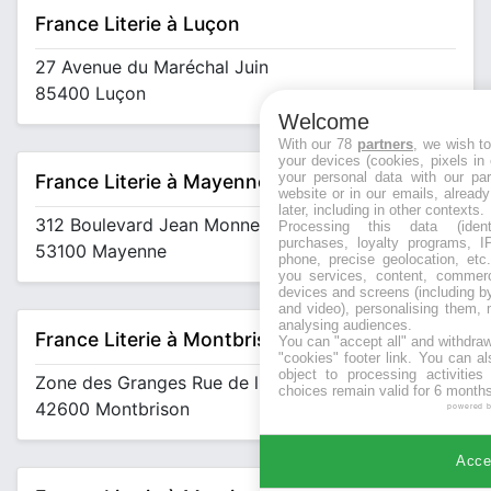
France Literie à Luçon
27 Avenue du Maréchal Juin
85400 Luçon
Welcome
With our 78
partners
, we wish t
your devices (cookies, pixels in
your personal data with our par
France Literie à Mayenne
website or in our emails, alread
later, including in other contexts.
312 Boulevard Jean Monnet
Processing this data (identi
purchases, loyalty programs, I
53100 Mayenne
phone, precise geolocation, etc.
you services, content, commerc
devices and screens (including b
and video), personalising them, 
analysing audiences.
France Literie à Montbrison
You can "accept all" and withdraw
"cookies" footer link
. You can al
object to processing activitie
Zone des Granges Rue de l'Agriculture
choices remain valid for 6 months
42600 Montbrison
powered 
Accep