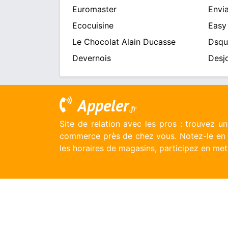
Euromaster
Envia
Ecocuisine
Easy
Le Chocolat Alain Ducasse
Dsqu
Devernois
Desj
Appeler
.fr
Site de relation avec les pros : trouvez u
commerce près de chez vous. Notez-le en l
les horaires de magasins, participez en mett