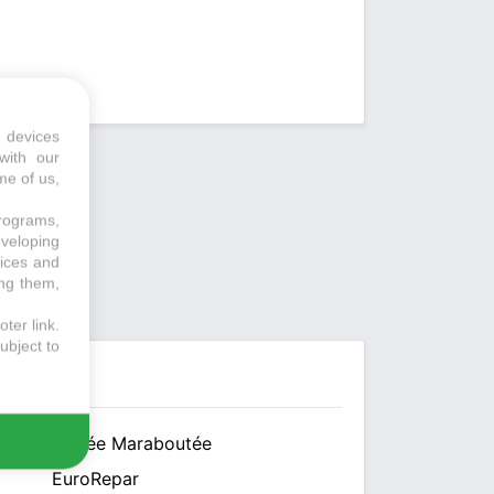
 devices
with our
me of us,
programs,
eveloping
vices and
ing them,
ter link
.
ubject to
La Fée Maraboutée
EuroRepar