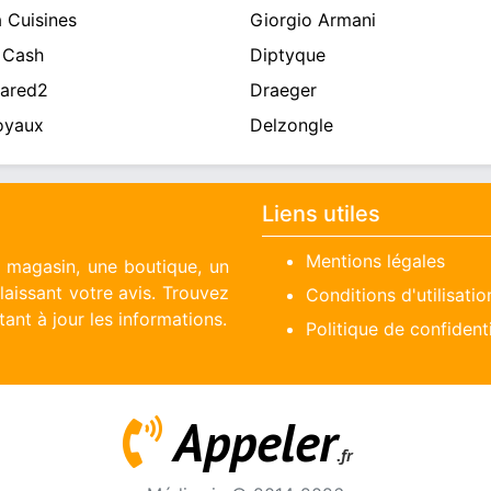
 Cuisines
Giorgio Armani
 Cash
Diptyque
ared2
Draeger
oyaux
Delzongle
Liens utiles
Mentions légales
n magasin, une boutique, un
aissant votre avis. Trouvez
Conditions d'utilisatio
ant à jour les informations.
Politique de confidenti
Appeler
.fr