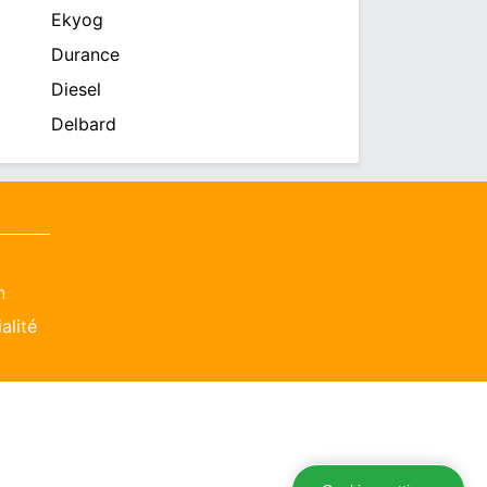
Ekyog
Durance
Diesel
Delbard
n
alité