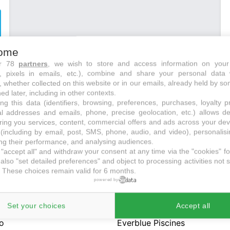
ome
ur 78
partners
, we wish to store and access information on your
s, pixels in emails, etc.), combine and share your personal data 
, whether collected on this website or in our emails, already held by so
ed later, including in other contexts.
ng this data (identifiers, browsing, preferences, purchases, loyalty 
al addresses and emails, phone, precise geolocation, etc.) allows d
ring you services, content, commercial offers and ads across your de
(including by email, post, SMS, phone, audio, and video), personalis
g their performance, and analysing audiences.
"accept all" and withdraw your consent at any time via the "cookies" foo
also "set detailed preferences" and object to processing activities not s
 These choices remain valid for 6 months.
powered by
baudet
Set your choices
Salvatore Ferragamo
Accept all
o
Everblue Piscines