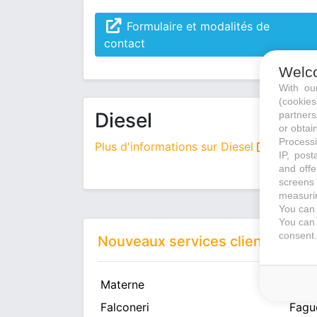
Formulaire et modalités de
contact
Welc
With o
(cookie
Diesel
partners
or obtain
Processi
Plus d'informations sur Diesel
IP, post
and offe
screens 
measurin
You can 
You can 
consent.
Nouveaux services client
Materne
Vert
Falconeri
Fagu