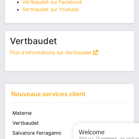
Vertbaudet sur Facebook
Vertbaudet sur Youtube
Vertbaudet
Plus d'informations sur Vertbaudet
Nouveaux services client
Materne
Vertbaudet
Welcome
Salvatore Ferragamo
With our 78
partners
, we wish t