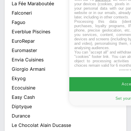
La Fée Maraboutée
your devices (cookies, pixels in
your personal data with our par
Falconeri
website or in our emails, alread
later, including in other contexts.
Faguo
Processing this data (identi
purchases, loyalty programs, I
phone, precise geolocation, etc.
Everblue Piscines
you services, content, commerc
devices and screens (including b
EuroRepar
and video), personalising them, 
analysing audiences.
Euromaster
You can "accept all" and withdraw
"cookies" footer link
. You can al
Envia Cuisines
object to processing activitie
choices remain valid for 6 months
Giorgio Armani
powered 
Ekyog
Accep
Ecocuisine
Easy Cash
Set your
Diptyque
Durance
Le Chocolat Alain Ducasse