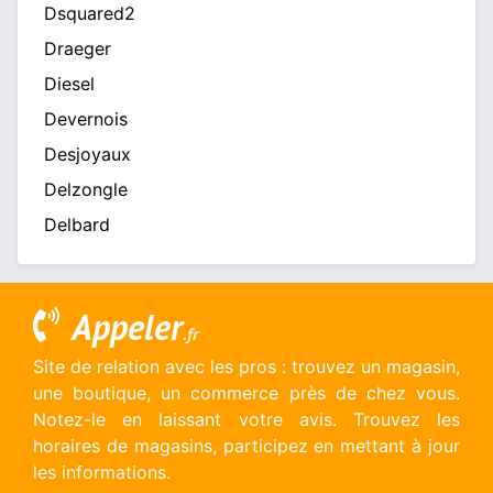
Dsquared2
Draeger
Diesel
Devernois
Desjoyaux
Delzongle
Delbard
Appeler
.fr
Site de relation avec les pros : trouvez un magasin,
une boutique, un commerce près de chez vous.
Notez-le en laissant votre avis. Trouvez les
horaires de magasins, participez en mettant à jour
les informations.