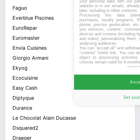
your personal data with our par
website or in our emails, alread
Faguo
later, including in other contexts.
Processing this data (identi
Everblue Piscines
purchases, loyalty programs, I
phone, precise geolocation, etc.
EuroRepar
you services, content, commerc
devices and screens (including b
Euromaster
and video), personalising them, 
analysing audiences.
Envia Cuisines
You can "accept all" and withdraw
"cookies" footer link
. You can al
Giorgio Armani
object to processing activitie
choices remain valid for 6 months
Ekyog
powered 
Ecocuisine
Accep
Easy Cash
Diptyque
Set your
Durance
Le Chocolat Alain Ducasse
Dsquared2
Draeger