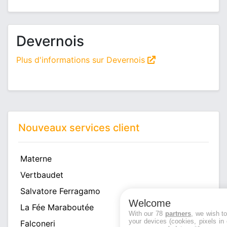
Devernois
Plus d'informations sur Devernois
Nouveaux services client
Materne
Vertbaudet
Salvatore Ferragamo
Welcome
La Fée Maraboutée
With our 78
partners
, we wish t
your devices (cookies, pixels in
Falconeri