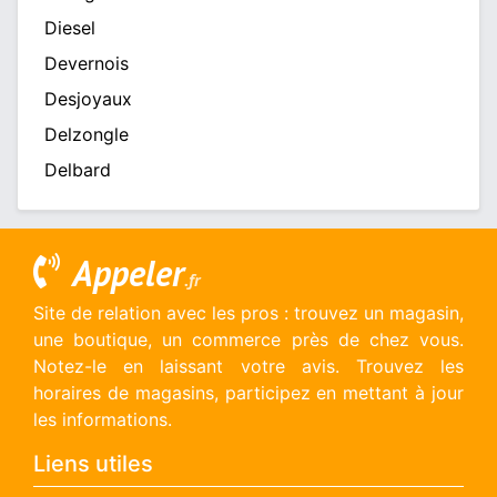
Diesel
Devernois
Desjoyaux
Delzongle
Delbard
Appeler
.fr
Site de relation avec les pros : trouvez un magasin,
une boutique, un commerce près de chez vous.
Notez-le en laissant votre avis. Trouvez les
horaires de magasins, participez en mettant à jour
les informations.
Liens utiles