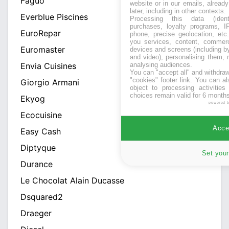
Faguo
website or in our emails, alread
later, including in other contexts.
Everblue Piscines
Processing this data (identi
purchases, loyalty programs, I
EuroRepar
phone, precise geolocation, etc.
you services, content, commerc
Euromaster
devices and screens (including b
and video), personalising them, 
analysing audiences.
Envia Cuisines
You can "accept all" and withdraw
"cookies" footer link
. You can al
Giorgio Armani
object to processing activitie
choices remain valid for 6 months
Ekyog
powered 
Ecocuisine
Accep
Easy Cash
Diptyque
Set your
Durance
Le Chocolat Alain Ducasse
Dsquared2
Draeger