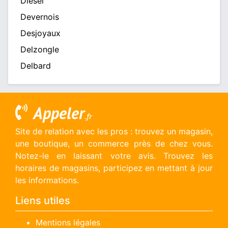
Diesel
Devernois
Desjoyaux
Delzongle
Delbard
Appeler
.fr
Site de relation avec les pros : trouvez un magasin,
une boutique, un commerce près de chez vous.
Notez-le en laissant votre avis. Trouvez les
horaires de magasins, participez en mettant à jour
les informations.
Liens utiles
Mentions légales