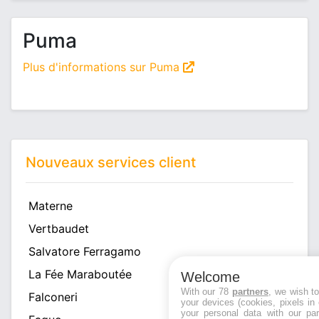
Puma
Plus d'informations sur Puma
Nouveaux services client
Materne
Vertbaudet
Salvatore Ferragamo
La Fée Maraboutée
Welcome
With our 78
partners
, we wish t
Falconeri
your devices (cookies, pixels in
your personal data with our par