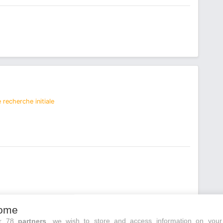
 recherche initiale
ome
ur 78
partners
, we wish to store and access information on your