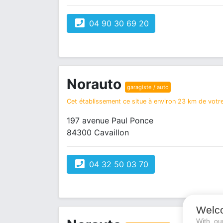
04 90 30 69 20
Norauto
garagiste / auto
Cet établissement ce situe à environ 23 km de votre
197 avenue Paul Ponce
84300 Cavaillon
04 32 50 03 70
Welc
With o