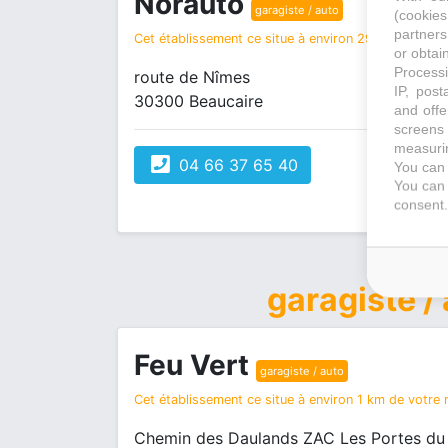
Norauto
garagiste / auto
(cookie
partners
Cet établissement ce situe à environ 29 km de votre
or obtain
Processi
route de Nîmes
IP, post
30300 Beaucaire
and offe
screens 
measurin
04 66 37 65 40
You can 
You can 
consent.
garagiste /
Feu Vert
garagiste / auto
Cet établissement ce situe à environ 1 km de votre r
Chemin des Daulands ZAC Les Portes du