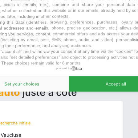
s, pixels in emails, etc.), combine and share your personal data 
, whether collected on this website or in our emails, already held by so
 recherche initiale
ed later, including in other contexts.
ng this data (identifiers, browsing, preferences, purchases, loyalty 
al addresses and emails, phone, precise geolocation, etc.) allows d
ring you services, content, commercial offers and ads across your de
(including by email, post, SMS, phone, audio, and video), personalis
g their performance, and analysing audiences.
"accept all" and withdraw your consent at any time via the "cookies" foo
also "set detailed preferences" and object to processing activities not s
 These choices remain valid for 6 months.
powered by
Set your choices
Accept all
 auto
juste à côté
echerche initiale
 Vaucluse