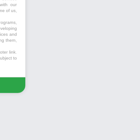
with our
me of us,
programs,
eveloping
vices and
ing them,
ter link
.
ubject to