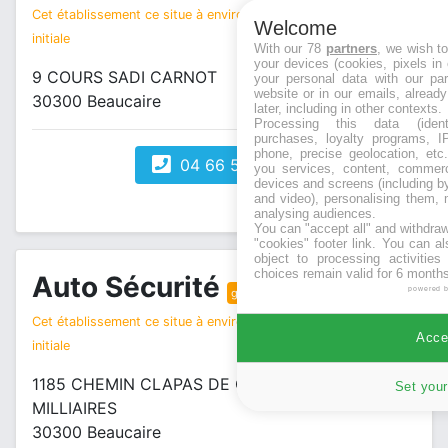
Cet établissement ce situe à environ 1 km de votre recherche
Welcome
initiale
With our 78
partners
, we wish t
your devices (cookies, pixels in
9 COURS SADI CARNOT
your personal data with our par
website or in our emails, alread
30300 Beaucaire
later, including in other contexts.
Processing this data (identi
purchases, loyalty programs, I
phone, precise geolocation, etc.
04 66 58 65 54
you services, content, commerc
devices and screens (including b
and video), personalising them, 
analysing audiences.
You can "accept all" and withdraw
"cookies" footer link
. You can al
object to processing activitie
choices remain valid for 6 months
Auto Sécurité
powered 
garagiste / auto
Cet établissement ce situe à environ 1 km de votre recherche
Accep
initiale
1185 CHEMIN CLAPAS DE CORNUT ZAC DES
Set your
MILLIAIRES
30300 Beaucaire