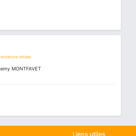
echerche initiale
s Demy MONTFAVET
Liens utiles