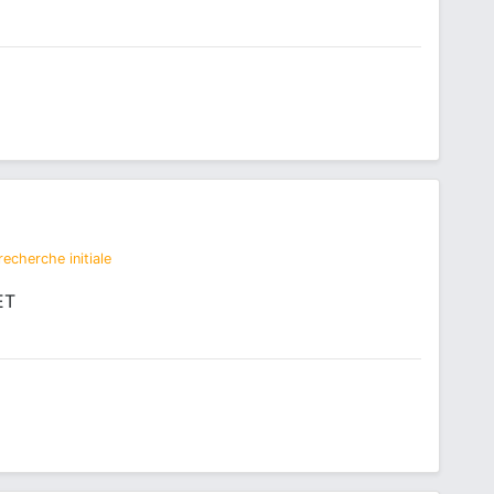
echerche initiale
ET