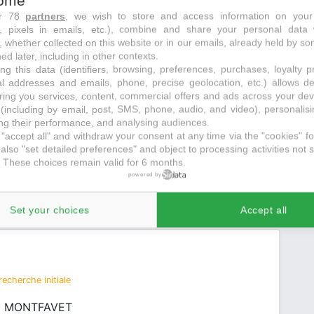
ome
ur 78
partners
, we wish to store and access information on your
 recherche initiale
s, pixels in emails, etc.), combine and share your personal data 
, whether collected on this website or in our emails, already held by so
ed later, including in other contexts.
ng this data (identifiers, browsing, preferences, purchases, loyalty 
al addresses and emails, phone, precise geolocation, etc.) allows d
ring you services, content, commercial offers and ads across your de
(including by email, post, SMS, phone, audio, and video), personalis
g their performance, and analysing audiences.
"accept all" and withdraw your consent at any time via the "cookies" foo
also "set detailed preferences" and object to processing activities not s
 These choices remain valid for 6 months.
powered by
 auto
juste à côté
Set your choices
Accept all
echerche initiale
LE MONTFAVET