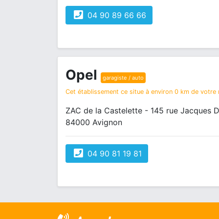
04 90 89 66 66
Opel
garagiste / auto
Cet établissement ce situe à environ 0 km de votre r
ZAC de la Castelette - 145 rue Jacque
84000 Avignon
04 90 81 19 81