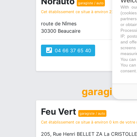
Norauto
Welc
garagiste / auto
With o
Cet établissement ce situe à environ 22 km de votre
(cookie
partners
route de Nîmes
or obtain
Processi
30300 Beaucaire
IP, post
and offe
screens 
04 66 37 65 40
measurin
You can 
You can 
consent.
garagiste /
Feu Vert
garagiste / auto
Cet établissement ce situe à environ 0 km de votre r
205, Rue Henri BELLET ZA La CRISTOL