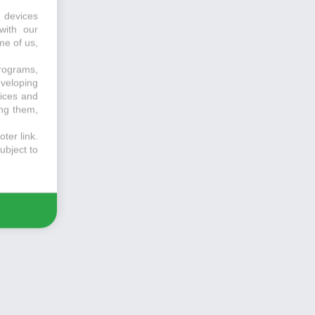
 devices
with our
me of us,
programs,
eveloping
vices and
ing them,
ter link
.
ubject to