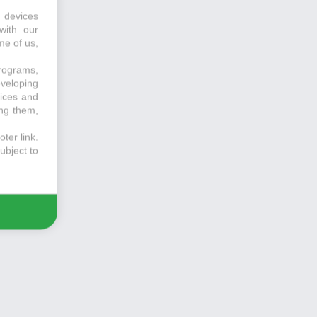
 devices
with our
me of us,
programs,
eveloping
vices and
ing them,
ter link
.
ubject to