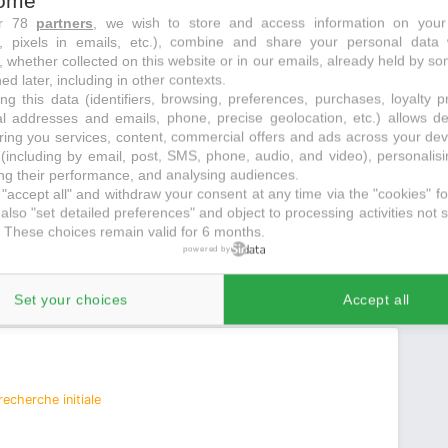
ome
ur 78
partners
, we wish to store and access information on your
recherche initiale
s, pixels in emails, etc.), combine and share your personal data 
, whether collected on this website or in our emails, already held by so
TE NATIONALE
ed later, including in other contexts.
ng this data (identifiers, browsing, preferences, purchases, loyalty 
al addresses and emails, phone, precise geolocation, etc.) allows d
ring you services, content, commercial offers and ads across your de
(including by email, post, SMS, phone, audio, and video), personalis
g their performance, and analysing audiences.
"accept all" and withdraw your consent at any time via the "cookies" foo
also "set detailed preferences" and object to processing activities not s
 These choices remain valid for 6 months.
powered by
ements
juste à côté
Set your choices
Accept all
echerche initiale