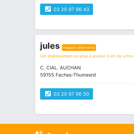
03 20 97 96 43
jules
magasin vêtements
Cet établissement ce situe à environ 2 km de votre r
C. CIAL. AUCHAN
59155 Faches-Thumesnil
03 20 97 96 50