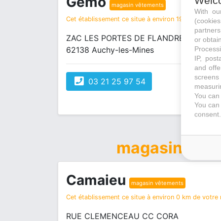
Gemo
Welc
magasin vêtements
With o
Cet établissement ce situe à environ 19 km de votre 
(cookie
partners
ZAC LES PORTES DE FLANDRES 41 ROU
or obtain
Processi
62138 Auchy-les-Mines
IP, post
and offe
screens 
03 21 25 97 54
measurin
You can 
You can 
consent.
magasin vêt
Camaieu
magasin vêtements
Cet établissement ce situe à environ 0 km de votre r
RUE CLEMENCEAU CC CORA