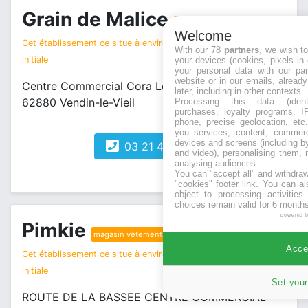
Grain de Malice
magasin vêtements
Welcome
Cet établissement ce situe à environ 1 km de votre recherche
With our 78
partners
, we wish t
initiale
your devices (cookies, pixels in
your personal data with our par
website or in our emails, alread
Centre Commercial Cora Lens 2 *_143_*
later, including in other contexts.
62880 Vendin-le-Vieil
Processing this data (identi
purchases, loyalty programs, I
phone, precise geolocation, etc.
you services, content, commerc
devices and screens (including b
03 21 42 25 82
and video), personalising them, 
analysing audiences.
You can "accept all" and withdraw
"cookies" footer link
. You can al
object to processing activitie
choices remain valid for 6 months
powered 
Pimkie
magasin vêtements
Accep
Cet établissement ce situe à environ 1 km de votre recherche
initiale
Set your
ROUTE DE LA BASSEE CENTRE COMMERCIAL