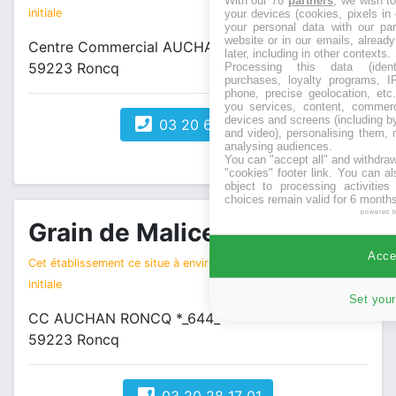
With our 78
partners
, we wish t
initiale
your devices (cookies, pixels in
your personal data with our par
website or in our emails, alread
Centre Commercial AUCHAN Boulevard d'Halluin
later, including in other contexts.
59223 Roncq
Processing this data (identi
purchases, loyalty programs, I
phone, precise geolocation, etc.
you services, content, commerc
devices and screens (including b
03 20 68 57 40
and video), personalising them, 
analysing audiences.
You can "accept all" and withdraw
"cookies" footer link
. You can al
object to processing activitie
choices remain valid for 6 months
powered 
Grain de Malice
magasin vêtements
Accep
Cet établissement ce situe à environ 4 km de votre recherche
initiale
Set your
CC AUCHAN RONCQ *_644_*
59223 Roncq