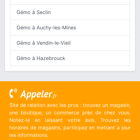
Gémo à Seclin
Gémo à Auchy-les-Mines
Gémo à Vendin-le-Vieil
Gémo à Hazebrouck
Appeler
.fr
Site de relation avec les pros : trouvez un magasin,
une boutique, un commerce près de chez vous.
Notez-le en laissant votre avis. Trouvez les
horaires de magasins, participez en mettant à jour
les informations.