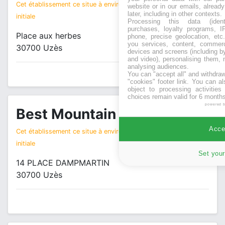
Cet établissement ce situe à environ 3 km de votre recherche
website or in our emails, alread
later, including in other contexts.
initiale
Processing this data (identi
purchases, loyalty programs, I
Place aux herbes
phone, precise geolocation, etc.
you services, content, commerc
30700 Uzès
devices and screens (including b
and video), personalising them, 
analysing audiences.
You can "accept all" and withdraw
"cookies" footer link
. You can al
object to processing activitie
choices remain valid for 6 months
powered 
Best Mountain
magasin vêtements
Accep
Cet établissement ce situe à environ 3 km de votre recherche
initiale
Set your
14 PLACE DAMPMARTIN
30700 Uzès