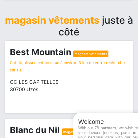
magasin vêtements
juste à
côté
Best Mountain
magasin vêtements
Cet établissement ce situe à environ 3 km de votre recherche
initiale
CC LES CAPITELLES
30700 Uzès
Welcome
Blanc du Nil
With our 78
partners
, we wish t
magasin vêtements
your devices (cookies, pixels in
your personal data with our par