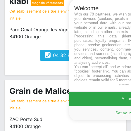
kiabi
magasin vêtements
Welcome
Cet établissement ce situe à environ 1 km de votre recherche
With our 78
partners
, we wish t
initiale
your devices (cookies, pixels in
your personal data with our par
website or in our emails, alread
Parc Ccial Orange les Vignes ZAC Porte Sud
later, including in other contexts.
84100 Orange
Processing this data (identi
purchases, loyalty programs, I
phone, precise geolocation, etc.
you services, content, commerc
devices and screens (including b
04 32 81 85 50
and video), personalising them, 
analysing audiences.
You can "accept all" and withdraw
"cookies" footer link
. You can al
object to processing activitie
choices remain valid for 6 months
powered 
Grain de Malice
magasin vêtements
Accep
Cet établissement ce situe à environ 1 km de votre recherche
initiale
Set your
ZAC Porte Sud
84100 Orange