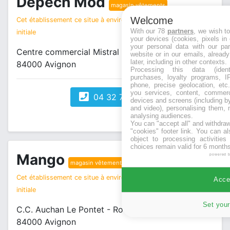
Depech Mod
magasin vêtements
Welcome
Cet établissement ce situe à environ 0 km de votre recherche
With our 78
partners
, we wish t
initiale
your devices (cookies, pixels in
your personal data with our par
Centre commercial Mistral RN 7
website or in our emails, alread
later, including in other contexts.
84000 Avignon
Processing this data (identi
purchases, loyalty programs, I
phone, precise geolocation, etc.
you services, content, commerc
04 32 70 03 91
devices and screens (including b
and video), personalising them, 
analysing audiences.
You can "accept all" and withdraw
"cookies" footer link
. You can al
object to processing activitie
choices remain valid for 6 months
Mango
powered 
magasin vêtements
Cet établissement ce situe à environ 0 km de votre recherche
Accep
initiale
Set your
C.C. Auchan Le Pontet - Route de Carpentras
84000 Avignon