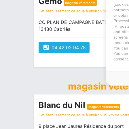
Gemo
magasin vêtements
(cookie
partners
Cet établissement ce situe à environ 55 km de votre
or obtain
Processi
CC PLAN DE CAMPAGNE BATIMENT D
IP, post
13480 Cabriès
and offe
screens 
measurin
04 42 02 94 75
You can 
You can 
consent.
magasin vêt
Blanc du Nil
magasin vêtements
Cet établissement ce situe à environ 39 km de votre
9 place Jean Jaures Résidence du port