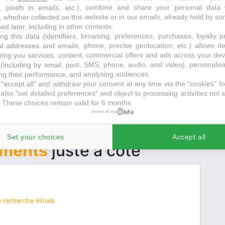
s, pixels in emails, etc.), combine and share your personal data 
, whether collected on this website or in our emails, already held by so
 recherche initiale
ed later, including in other contexts.
ng this data (identifiers, browsing, preferences, purchases, loyalty 
al addresses and emails, phone, precise geolocation, etc.) allows d
ring you services, content, commercial offers and ads across your de
(including by email, post, SMS, phone, audio, and video), personalis
g their performance, and analysing audiences.
"accept all" and withdraw your consent at any time via the "cookies" foo
also "set detailed preferences" and object to processing activities not s
 These choices remain valid for 6 months.
powered by
Set your choices
Accept all
ements
juste à côté
 recherche initiale