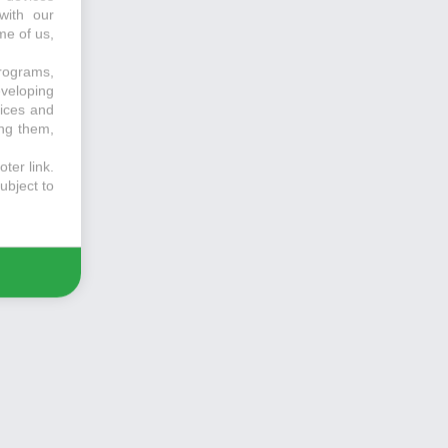
with our
me of us,
programs,
eveloping
vices and
ing them,
ter link
.
ubject to