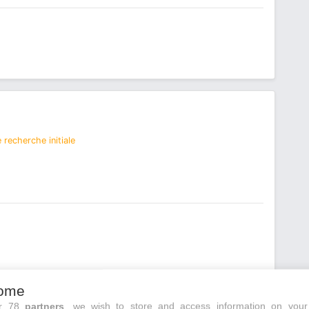
 recherche initiale
ome
ur 78
partners
, we wish to store and access information on your