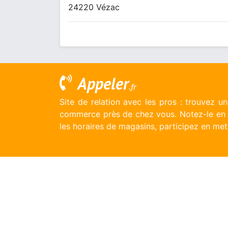
24220 Vézac
Appeler
.fr
Site de relation avec les pros : trouvez u
commerce près de chez vous. Notez-le en l
les horaires de magasins, participez en mett