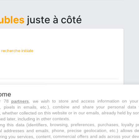
ubles
juste à côté
recherche initiale
ome
ur 78
partners
, we wish to store and access information on your
s, pixels in emails, etc.), combine and share your personal data 
, whether collected on this website or in our emails, already held by so
ed later, including in other contexts.
ng this data (identifiers, browsing, preferences, purchases, loyalty 
al addresses and emails, phone, precise geolocation, etc.) allows d
ring you services, content, commercial offers and ads across your de
recherche initiale