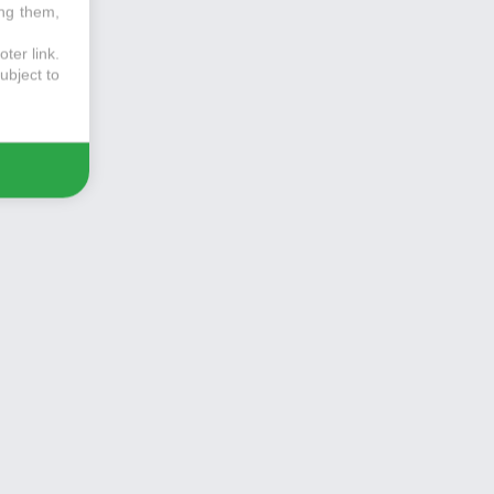
ing them,
ter link
.
ubject to