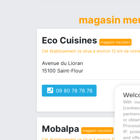
magasin me
Eco Cuisines
magasin meubles
Cet établissement ce situe à environ 12 km de votre 
Avenue du Lioran
15100 Saint-Flour
09 80 78 78 78
Welc
With o
(cookie
partners
or obtain
Processi
Mobalpa
magasin meubles
IP, post
and offe
Cet établissement ce situe à environ 12 km de votre 