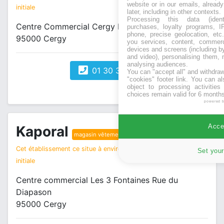
website or in our emails, alread
initiale
later, including in other contexts.
Processing this data (identi
Centre Commercial Cergy III Fontaines
purchases, loyalty programs, I
phone, precise geolocation, etc.
95000 Cergy
you services, content, commerc
devices and screens (including b
and video), personalising them, 
analysing audiences.
01 30 30 41 81
You can "accept all" and withdraw
"cookies" footer link
. You can al
object to processing activitie
choices remain valid for 6 months
powered 
Accep
Kaporal
magasin vêtements
Cet établissement ce situe à environ 1 km de votre recherche
Set your
initiale
Centre commercial Les 3 Fontaines Rue du
Diapason
95000 Cergy