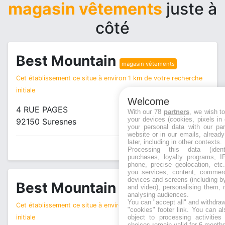
magasin vêtements
juste à
côté
Best Mountain
magasin vêtements
Cet établissement ce situe à environ 1 km de votre recherche
initiale
Welcome
4 RUE PAGES
With our 78
partners
, we wish t
your devices (cookies, pixels in
92150 Suresnes
your personal data with our par
website or in our emails, alread
later, including in other contexts.
Processing this data (identi
purchases, loyalty programs, I
phone, precise geolocation, etc.
you services, content, commerc
devices and screens (including b
Best Mountain
and video), personalising them, 
magasin vêtements
analysing audiences.
You can "accept all" and withdraw
Cet établissement ce situe à environ 1 km de votre recherche
"cookies" footer link
. You can al
initiale
object to processing activitie
choices remain valid for 6 months