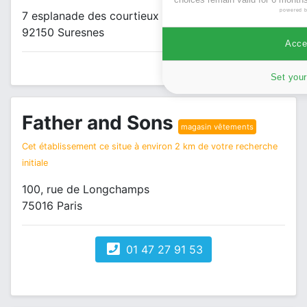
powered 
7 esplanade des courtieux
92150 Suresnes
Accep
Set your
Father and Sons
magasin vêtements
Cet établissement ce situe à environ 2 km de votre recherche
initiale
100, rue de Longchamps
75016 Paris
01 47 27 91 53