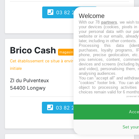
03 82 24 35 74
Welcome
With our 78
partners
, we wish t
your devices (cookies, pixels in
your personal data with our par
website or in our emails, alread
later, including in other contexts.
Processing this data (identi
Brico Cash
purchases, loyalty programs, I
magasin bricolage
phone, precise geolocation, etc.
you services, content, commerc
Cet établissement ce situe à environ 3 km de votre recherche
devices and screens (including b
initiale
and video), personalising them, 
analysing audiences.
You can "accept all" and withdraw
ZI du Pulventeux
"cookies" footer link
. You can al
54400 Longwy
object to processing activitie
choices remain valid for 6 months
powered 
03 82 25 09 00
Accep
Set your