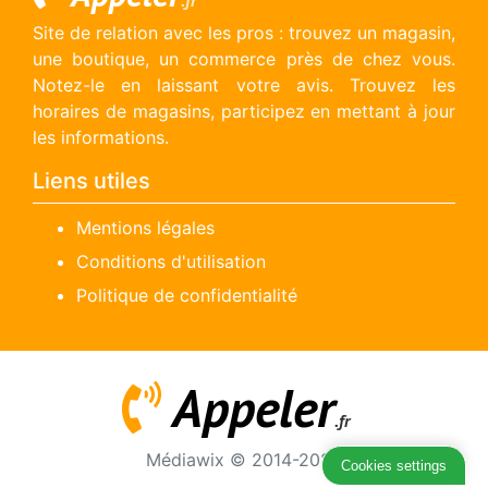
.fr
Site de relation avec les pros : trouvez un magasin,
une boutique, un commerce près de chez vous.
Notez-le en laissant votre avis. Trouvez les
horaires de magasins, participez en mettant à jour
les informations.
Liens utiles
Mentions légales
Conditions d'utilisation
Politique de confidentialité
Appeler
.fr
Médiawix © 2014-2026
Cookies settings