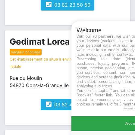
03 82 23 50 50
Welcome
With our 78
partners
, we wish t
Gedimat Lorca Materiaux
your devices (cookies, pixels in
your personal data with our par
website or in our emails, alread
magasin bricolage
later, including in other contexts.
Processing this data (identi
Cet établissement ce situe à environ 10 km de votre recherche
purchases, loyalty programs, I
initiale
phone, precise geolocation, etc.
you services, content, commerc
devices and screens (including b
Rue du Moulin
and video), personalising them, 
54870 Cons-la-Grandville
analysing audiences.
You can "accept all" and withdraw
"cookies" footer link
. You can al
object to processing activitie
03 82 44 98 22
choices remain valid for 6 months
powered 
Accep