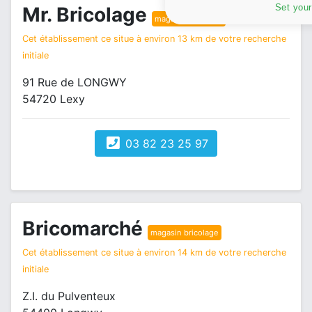
Set your
Mr. Bricolage
magasin bricolage
Cet établissement ce situe à environ 13 km de votre recherche
initiale
91 Rue de LONGWY
54720 Lexy
03 82 23 25 97
Bricomarché
magasin bricolage
Cet établissement ce situe à environ 14 km de votre recherche
initiale
Z.I. du Pulventeux