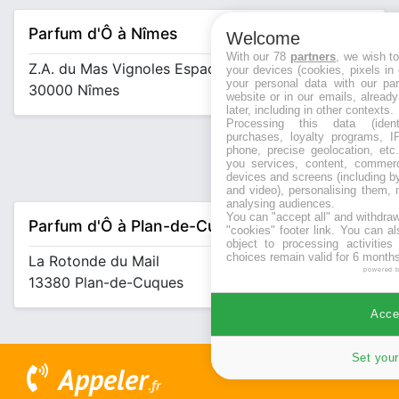
Parfum d'Ô à Nîmes
Welcome
With our 78
partners
, we wish t
Z.A. du Mas Vignoles Espace Carré Sud
your devices (cookies, pixels in
your personal data with our par
30000 Nîmes
website or in our emails, alread
later, including in other contexts.
Processing this data (identi
purchases, loyalty programs, I
phone, precise geolocation, etc.
you services, content, commerc
devices and screens (including b
and video), personalising them, 
analysing audiences.
You can "accept all" and withdraw
Parfum d'Ô à Plan-de-Cuques
"cookies" footer link
. You can al
object to processing activitie
choices remain valid for 6 months
La Rotonde du Mail
powered 
13380 Plan-de-Cuques
Accep
Set your
Appeler
.fr