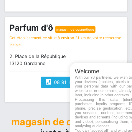
Parfum d'ô
magasin de cosmétique
Cet établissement ce situe à environ 21 km de votre recherche
initiale
2, Place de la République
13120 Gardanne
Welcome
With our 78
partners
, we wish t
08 91 16 84 90
your devices (cookies, pixels in
your personal data with our par
website or in our emails, alread
later, including in other contexts.
Processing this data (identi
purchases, loyalty programs, I
phone, precise geolocation, etc.
you services, content, commerc
devices and screens (including b
magasin de cosmétique
and video), personalising them, 
analysing audiences.
You can "accept all" and withdraw