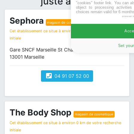
juste à côté
"cookies" footer link
. You can al
object to processing activitie
choices remain valid for 6 months
powered 
Sephora
magasin de cosmétique
Cet établissement ce situe à environ 0 km de votre recherche
Accep
initiale
Set your
Gare SNCF Marseille St Charles
13001 Marseille
04 91 07 52 00
The Body Shop
magasin de cosmétique
Cet établissement ce situe à environ 0 km de votre recherche
initiale