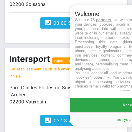
02200 Soissons
Welcome
With our 78
partners
, we wish t
03 60 53 21 86
your devices (cookies, pixels in
your personal data with our par
website or in our emails, alread
later, including in other contexts.
Processing this data (identi
purchases, loyalty programs, I
phone, precise geolocation, etc.
you services, content, commerc
Intersport
devices and screens (including b
magasin sport
and video), personalising them, 
analysing audiences.
Cet établissement ce situe à environ 3 km de votre recherche
You can "accept all" and withdraw
initiale
"cookies" footer link
. You can al
object to processing activitie
choices remain valid for 6 months
Parc Cial les Portes de Soissons Rond-Point de
powered 
l’Archer
02200 Vauxbuin
Accep
Set your
03 23 75 32 10