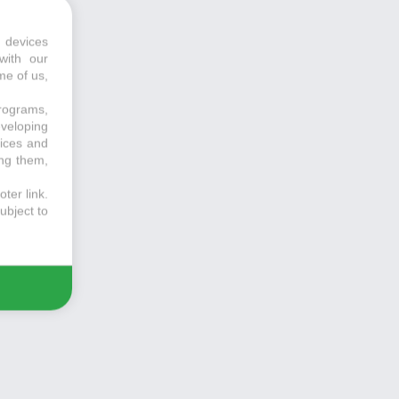
 devices
with our
me of us,
programs,
eveloping
vices and
ing them,
ter link
.
ubject to