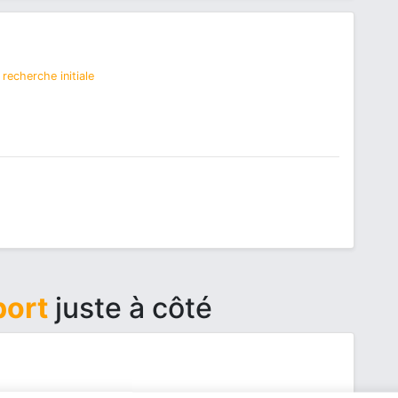
recherche initiale
port
juste à côté
echerche initiale