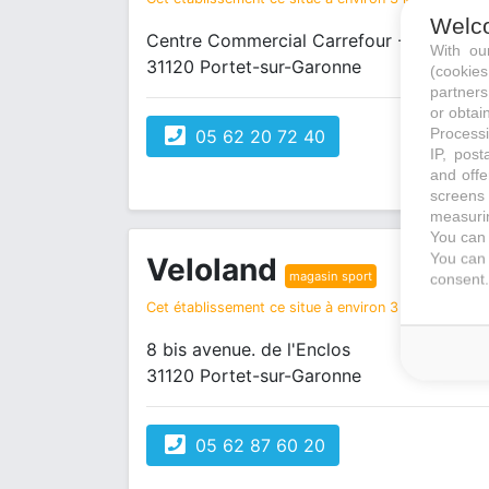
Welc
Centre Commercial Carrefour - Route d'
With o
31120 Portet-sur-Garonne
(cookie
partners
or obtain
Processi
05 62 20 72 40
IP, post
and offe
screens 
measurin
You can 
You can 
Veloland
magasin sport
consent.
Cet établissement ce situe à environ 3 km de votre r
8 bis avenue. de l'Enclos
31120 Portet-sur-Garonne
05 62 87 60 20