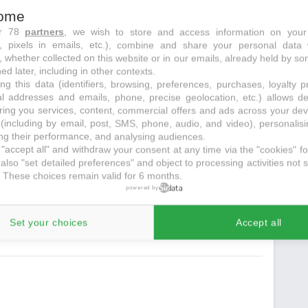
ome
Espagne BP 30
ur 78
partners
, we wish to store and access information on your
s, pixels in emails, etc.), combine and share your personal data 
, whether collected on this website or in our emails, already held by so
ed later, including in other contexts.
ng this data (identifiers, browsing, preferences, purchases, loyalty 
al addresses and emails, phone, precise geolocation, etc.) allows d
ring you services, content, commercial offers and ads across your de
(including by email, post, SMS, phone, audio, and video), personalis
g their performance, and analysing audiences.
"accept all" and withdraw your consent at any time via the "cookies" foo
also "set detailed preferences" and object to processing activities not s
 These choices remain valid for 6 months.
powered by
echerche initiale
Set your choices
Accept all