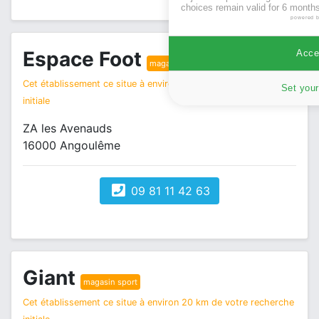
choices remain valid for 6 months
powered 
Espace Foot
Accep
magasin sport
Cet établissement ce situe à environ 20 km de votre recherche
Set your
initiale
ZA les Avenauds
16000 Angoulême
09 81 11 42 63
Giant
magasin sport
Cet établissement ce situe à environ 20 km de votre recherche