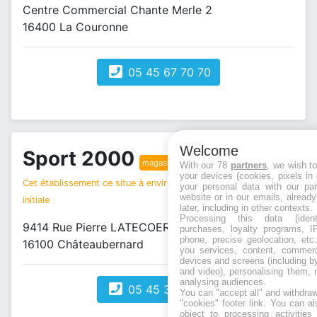
Centre Commercial Chante Merle 2
16400 La Couronne
05 45 67 70 70
Welcome
Sport 2000
magasin sport
With our 78
partners
, we wish t
your devices (cookies, pixels in
Cet établissement ce situe à environ 18 km de votre recherche
your personal data with our par
website or in our emails, alread
initiale
later, including in other contexts.
Processing this data (identi
9414 Rue Pierre LATECOERE ZAC FIEF DU ROY
purchases, loyalty programs, I
phone, precise geolocation, etc.
16100 Châteaubernard
you services, content, commerc
devices and screens (including b
and video), personalising them, 
analysing audiences.
05 45 32 03 31
You can "accept all" and withdraw
"cookies" footer link
. You can al
object to processing activitie