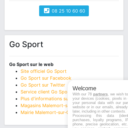
08 25 10 60 60
Go Sport
Go Sport sur le web
Site officiel Go Sport
Go Sport sur Facebook
Go Sport sur Twitter
Welcome
Service client Go Sport
With our 78
partners
, we wish t
Plus d'informations sur Go Sport
your devices (cookies, pixels in
your personal data with our par
Magasins Malemort-sur-Corrèze
website or in our emails, alread
later, including in other contexts.
Mairie Malemort-sur-Corrèze
Processing this data (identi
purchases, loyalty programs, I
phone, precise geolocation, etc.