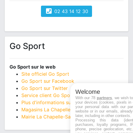
02 43 14 12 30
Go Sport
Go Sport sur le web
Site officiel Go Sport
Go Sport sur Facebook
Go Sport sur Twitter
Welcome
Service client Go Sport
With our 78
partners
, we wish t
Plus d'informations sur Go Sport
your devices (cookies, pixels in
your personal data with our par
Magasins La Chapelle-Saint-Aubin
website or in our emails, alread
later, including in other contexts.
Mairie La Chapelle-Saint-Aubin
Processing this data (identi
purchases, loyalty programs, I
phone, precise geolocation, etc.