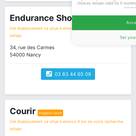
choices remain valid for 6 months
powered 
Endurance Shop
magasin sport
Accep
Cet établissement ce situe à environ 9 km de votre recherche
initiale
Set your
34, rue des Carmes
54000 Nancy
03 83 44 65 09
Courir
magasin sport
Cet établissement ce situe à environ 9 km de votre recherche
initiale