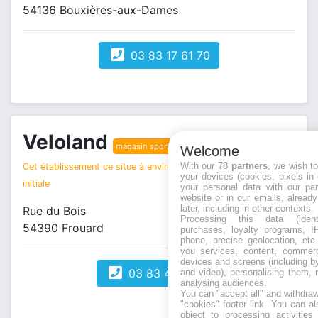
54136 Bouxières-aux-Dames
03 83 17 61 70
Veloland
magasin sport
Welcome
With our 78
partners
, we wish t
Cet établissement ce situe à environ 3 km de votre recherche
your devices (cookies, pixels in
initiale
your personal data with our par
website or in our emails, alread
later, including in other contexts.
Rue du Bois
Processing this data (identi
54390 Frouard
purchases, loyalty programs, I
phone, precise geolocation, etc.
you services, content, commerc
devices and screens (including b
03 83 49 57 57
and video), personalising them, 
analysing audiences.
You can "accept all" and withdraw
"cookies" footer link
. You can al
object to processing activitie