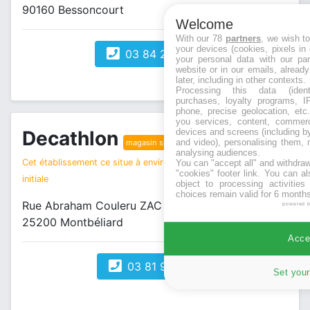
90160 Bessoncourt
Welcome
With our 78
partners
, we wish t
your devices (cookies, pixels in
03 84 28 54 18
your personal data with our par
website or in our emails, alread
later, including in other contexts.
Processing this data (identi
purchases, loyalty programs, I
phone, precise geolocation, etc.
you services, content, commerc
devices and screens (including b
Decathlon
and video), personalising them, 
magasin sport
analysing audiences.
Cet établissement ce situe à environ 11 km de votre recherche
You can "accept all" and withdraw
"cookies" footer link
. You can al
initiale
object to processing activitie
choices remain valid for 6 months
Rue Abraham Couleru ZAC du Pied des Gouttes
powered 
25200 Montbéliard
Accep
03 81 98 15 16
Set your