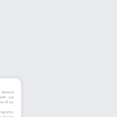
 devices
with our
me of us,
programs,
eveloping