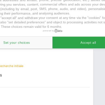
ring you services, content, commercial offers and ads across your de
e de l’arnac
(including by email, post, SMS, phone, audio, and video), personalis
g their performance, and analysing audiences.
"accept all" and withdraw your consent at any time via the "cookies" foo
also "set detailed preferences" and object to processing activities not s
 These choices remain valid for 6 months.
powered by
Set your choices
Accept all
echerche initiale
s