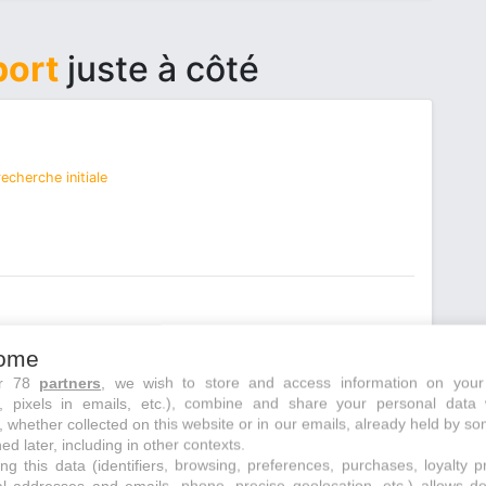
port
juste à côté
echerche initiale
ome
ur 78
partners
, we wish to store and access information on your
s, pixels in emails, etc.), combine and share your personal data 
, whether collected on this website or in our emails, already held by so
ed later, including in other contexts.
ng this data (identifiers, browsing, preferences, purchases, loyalty 
echerche initiale
al addresses and emails, phone, precise geolocation, etc.) allows d