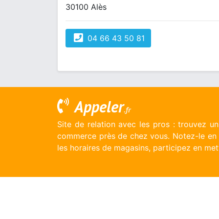
30100 Alès
04 66 43 50 81
Appeler
.fr
Site de relation avec les pros : trouvez u
commerce près de chez vous. Notez-le en l
les horaires de magasins, participez en mett