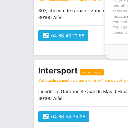
and offe
807, chemin de l’arnac - zone commercial
screens 
measurin
30100 Alès
You can 
You can 
consent.
04 66 43 10 58
Intersport
magasin sport
Cet établissement ce situe à environ 1 km de votre r
Lieudit Le Gardonnet Quai du Mas d'Hour
30100 Alès
04 66 54 35 35