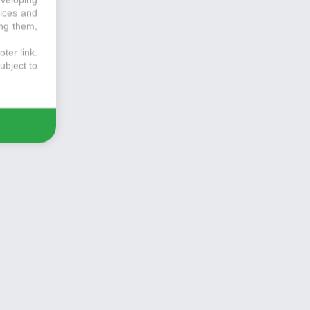
vices and
ing them,
ter link
.
ubject to