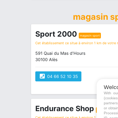
magasin s
Sport 2000
magasin sport
Cet établissement ce situe à environ 1 km de votre r
591 Quai du Mas d'Hours
30100 Alès
04 66 52 10 35
Welc
With o
(cookie
partners
Endurance Shop
or obtain
magasin sport
Processi
Cet établissement ce situe à environ 1 km de votre r
IP, post