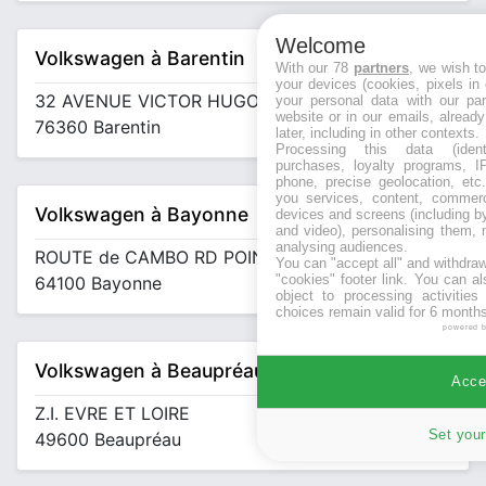
Welcome
Volkswagen à Barentin
With our 78
partners
, we wish t
your devices (cookies, pixels in
32 AVENUE VICTOR HUGO
your personal data with our par
website or in our emails, alread
76360 Barentin
later, including in other contexts.
Processing this data (identi
purchases, loyalty programs, I
phone, precise geolocation, etc.
you services, content, commerc
Volkswagen à Bayonne
devices and screens (including b
and video), personalising them, 
analysing audiences.
ROUTE de CAMBO RD POINT DE SUTAR
You can "accept all" and withdraw
"cookies" footer link
. You can al
64100 Bayonne
object to processing activitie
choices remain valid for 6 months
powered 
Volkswagen à Beaupréau
Accep
Z.I. EVRE ET LOIRE
Set your
49600 Beaupréau