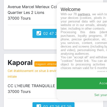
Avenue Marcel Merieux Ccial l'Heure Tranquille
Welcome
Quartier Les 2 Lions
With our 78
partners
, we wish t
37000 Tours
your devices (cookies, pixels in
your personal data with our par
website or in our emails, alread
later, including in other contexts.
Processing this data (identi
02 47 25 28 75
purchases, loyalty programs, I
phone, precise geolocation, etc.
you services, content, commerc
devices and screens (including b
and video), personalising them, 
analysing audiences.
You can "accept all" and withdraw
Kaporal
"cookies" footer link
. You can al
magasin vêtements
object to processing activitie
choices remain valid for 6 months
Cet établissement ce situe à environ 0 km de votre recherche
powered 
initiale
Accep
CC L'HEURE TRANQUILLE avenue Marcel Mérieux
37000 Tours
Set your
02 47 26 67 29