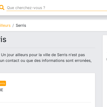
lleurs
Serris
is
n jour ailleurs pour la ville de Serris n'est pas
 un contact ou que des informations sont erronées,
ents
BE