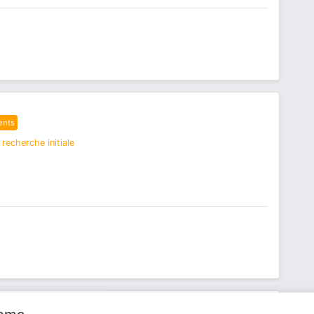
ents
recherche initiale