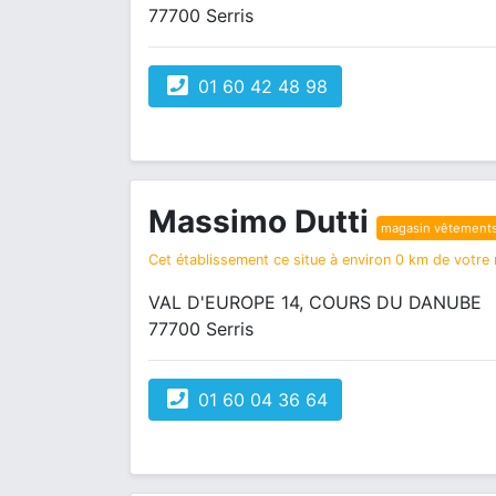
77700 Serris
01 60 42 48 98
Massimo Dutti
magasin vêtement
Cet établissement ce situe à environ 0 km de votre r
VAL D'EUROPE 14, COURS DU DANUBE
77700 Serris
01 60 04 36 64