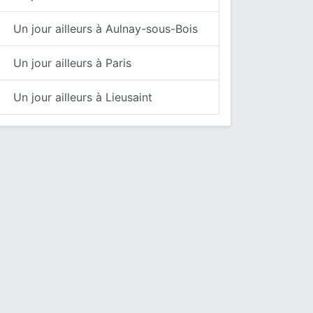
Un jour ailleurs à Aulnay-sous-Bois
Un jour ailleurs à Paris
Un jour ailleurs à Lieusaint