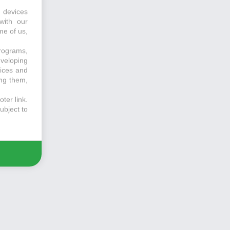
 devices
with our
me of us,
programs,
eveloping
vices and
ing them,
ter link
.
ubject to