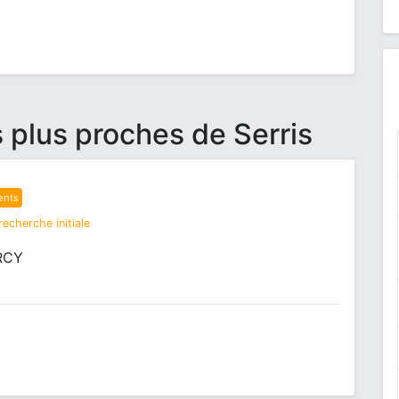
 plus proches de Serris
ents
echerche initiale
RCY