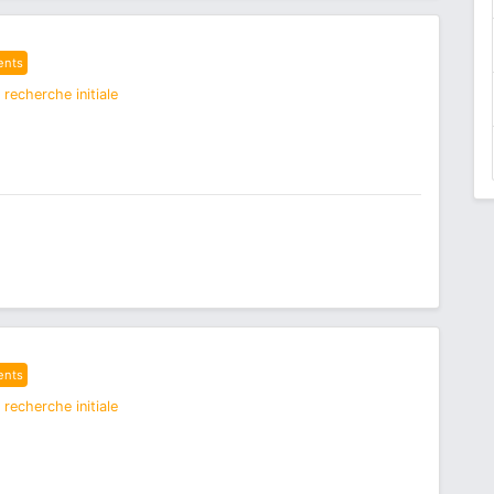
ents
recherche initiale
ents
recherche initiale