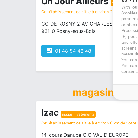
Un Jour Ailleurs
Welc
magasin vêtem
With o
Cet établissement ce situe à environ 22 km de votre
(cookie
partners
CC DE ROSNY 2 AV CHARLES DE GAUL
or obtain
Processi
93110 Rosny-sous-Bois
IP, post
and offe
screens 
01 48 54 48 48
measurin
You can 
You can 
consent.
magasin vêt
Izac
magasin vêtements
Cet établissement ce situe à environ 0 km de votre r
14, cours Danube C.C VAL D'EUROPE