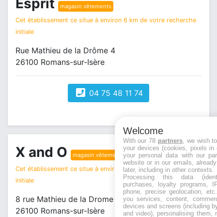
Esprit
magasin vêtements
Cet établissement ce situe à environ 6 km de votre recherche
initiale
Rue Mathieu de la Drôme 4
26100 Romans-sur-Isère
04 75 48 11 74
Welcome
With our 78
partners
, we wish t
X and O
your devices (cookies, pixels in
your personal data with our par
magasin vêtements
website or in our emails, alread
Cet établissement ce situe à environ 6 km de votre recherche
later, including in other contexts.
Processing this data (identi
initiale
purchases, loyalty programs, I
phone, precise geolocation, etc.
8 rue Mathieu de la Drome
you services, content, commerc
devices and screens (including b
26100 Romans-sur-Isère
and video), personalising them, 