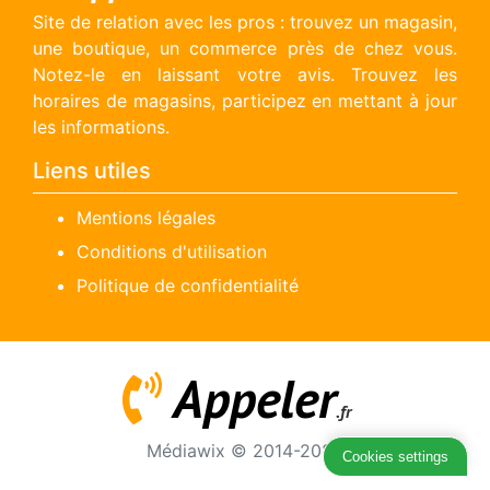
Site de relation avec les pros : trouvez un magasin,
une boutique, un commerce près de chez vous.
Notez-le en laissant votre avis. Trouvez les
horaires de magasins, participez en mettant à jour
les informations.
Liens utiles
Mentions légales
Conditions d'utilisation
Politique de confidentialité
Appeler
.fr
Médiawix © 2014-2026
Cookies settings