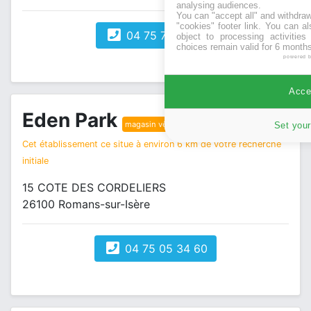
analysing audiences.
You can "accept all" and withdraw
"cookies" footer link
. You can al
04 75 72 01 63
object to processing activitie
choices remain valid for 6 months
powered 
Accep
Eden Park
magasin vêtements
Set your
Cet établissement ce situe à environ 6 km de votre recherche
initiale
15 COTE DES CORDELIERS
26100 Romans-sur-Isère
04 75 05 34 60