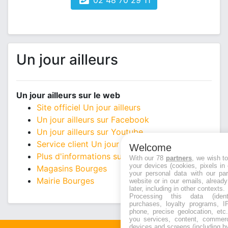
02 48 70 29 11
Un jour ailleurs
Un jour ailleurs sur le web
Site officiel Un jour ailleurs
Un jour ailleurs sur Facebook
Un jour ailleurs sur Youtube
Service client Un jour ailleurs
Welcome
Plus d'informations sur Un jour ailleurs
With our 78
partners
, we wish t
your devices (cookies, pixels in
Magasins Bourges
your personal data with our par
Mairie Bourges
website or in our emails, alread
later, including in other contexts.
Processing this data (identi
purchases, loyalty programs, I
phone, precise geolocation, etc.
you services, content, commerc
devices and screens (including b