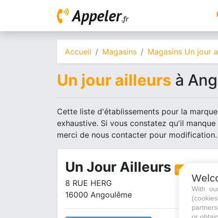
Appeler
.fr
Accueil
Magasins
Magasins Un jour ai
Un jour ailleurs
à Ang
Cette liste d'établissements pour la marque 
exhaustive. Si vous constatez qu'il manque
merci de nous contacter pour modification.
Un Jour Ailleurs
magasin vêtem
Welc
8 RUE HERG
With o
16000 Angoulême
(cookie
partners
or obtain