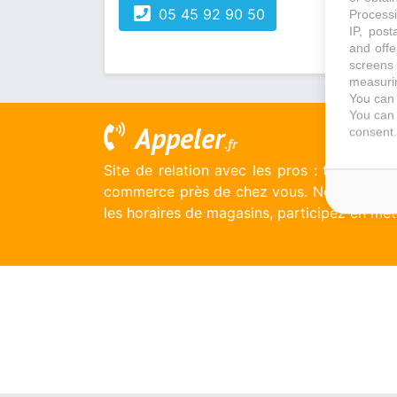
05 45 92 90 50
Processi
IP, post
and offe
screens 
measurin
You can 
You can 
Appeler
consent.
.fr
Site de relation avec les pros : trouvez u
commerce près de chez vous. Notez-le en l
les horaires de magasins, participez en mett