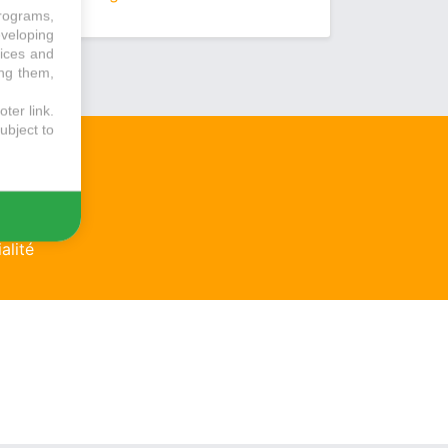
programs,
eveloping
vices and
ing them,
ter link
.
ubject to
n
alité