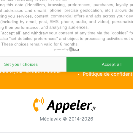
ng this data (identifiers, browsing, preferences, purchases, loyalty 
al addresses and emails, phone, precise geolocation, etc.) allows d
ring you services, content, commercial offers and ads across your de
(including by email, post, SMS, phone, audio, and video), personalis
g their performance, and analysing audiences.
"accept all" and withdraw your consent at any time via the "cookies" foo
also "set detailed preferences" and object to processing activities not s
Liens utiles
 These choices remain valid for 6 months.
powered by
Mentions légales
n magasin, une boutique, un
aissant votre avis. Trouvez
Conditions d'utilisatio
Set your choices
Accept all
ant à jour les informations.
Politique de confidenti
Appeler
.fr
Médiawix © 2014-2026