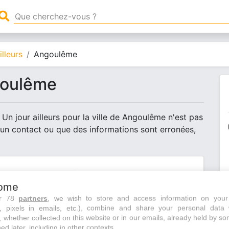
lleurs
Angoulême
oulême
Un jour ailleurs pour la ville de Angoulême n'est pas
 un contact ou que des informations sont erronées,
ents
ome
ur 78
partners
, we wish to store and access information on your
s, pixels in emails, etc.), combine and share your personal data 
, whether collected on this website or in our emails, already held by so
ed later, including in other contexts.