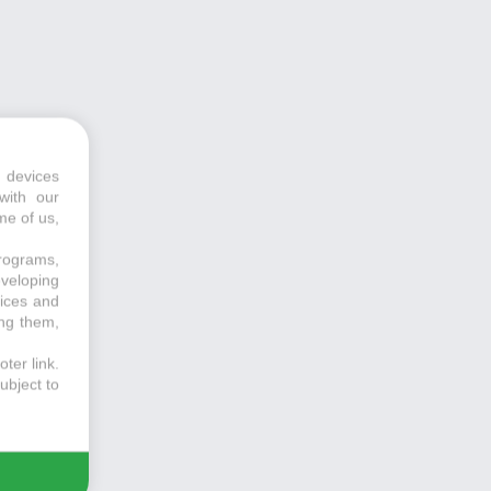
 devices
with our
me of us,
programs,
eveloping
vices and
ing them,
ter link
.
ubject to