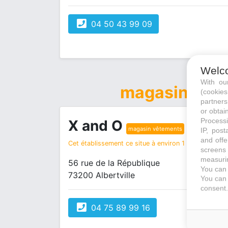
04 50 43 99 09
Welc
With o
magasin vêt
(cookie
partners
or obtain
Processi
X and O
magasin vêtements
IP, post
and offe
Cet établissement ce situe à environ 1 km de votre r
screens 
measurin
56 rue de la République
You can 
73200 Albertville
You can 
consent.
04 75 89 99 16