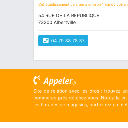
Cet établissement ce situe à environ 1 km de votre r
54 RUE DE LA REPUBLIQUE
73200 Albertville
04 79 38 78 37
Appeler
.fr
Site de relation avec les pros : trouvez u
commerce près de chez vous. Notez-le en l
les horaires de magasins, participez en mett