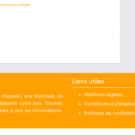
echerche initiale
Liens utiles
Mentions légales
n magasin, une boutique, un
aissant votre avis. Trouvez
Conditions d'utilisatio
ant à jour les informations.
Politique de confidenti