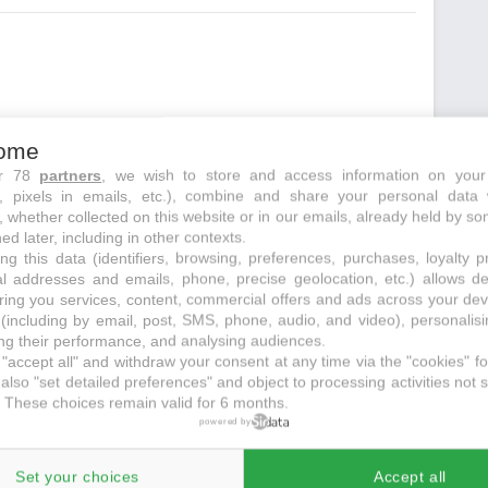
ome
ur 78
partners
, we wish to store and access information on your
ements
juste à côté
s, pixels in emails, etc.), combine and share your personal data 
, whether collected on this website or in our emails, already held by so
ed later, including in other contexts.
ng this data (identifiers, browsing, preferences, purchases, loyalty 
al addresses and emails, phone, precise geolocation, etc.) allows d
ring you services, content, commercial offers and ads across your de
echerche initiale
(including by email, post, SMS, phone, audio, and video), personalis
g their performance, and analysing audiences.
"accept all" and withdraw your consent at any time via the "cookies" foo
also "set detailed preferences" and object to processing activities not s
 These choices remain valid for 6 months.
powered by
Set your choices
Accept all