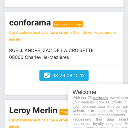
conforama
magasin bricolage
Cet établissement ce situe à environ 3 km de votre recherche
initiale
RUE J. ANDRE, ZAC DE LA CROISETTE
08000 Charleville-Mézières
08 26 08 10 12
Welcome
With our 78
partners
, we wish t
your devices (cookies, pixels in
your personal data with our par
Leroy Merlin
website or in our emails, alread
magasin bricolage
later, including in other contexts.
Processing this data (identi
Cet établissement ce situe à environ 3 km de votre recherche
purchases, loyalty programs, I
initiale
phone, precise geolocation, etc.