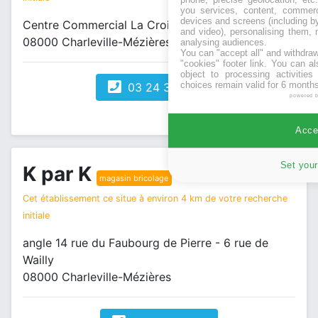
you services, content, commerc
devices and screens (including b
Centre Commercial La Croisette Rue Paulin Richier
and video), personalising them, 
08000 Charleville-Mézières
analysing audiences.
You can "accept all" and withdraw
"cookies" footer link
. You can al
object to processing activitie
choices remain valid for 6 months
03 24 33 69 00
powered 
Accep
Set your
K par K
magasin bricolage
Cet établissement ce situe à environ 4 km de votre recherche
initiale
angle 14 rue du Faubourg de Pierre - 6 rue de
Wailly
08000 Charleville-Mézières