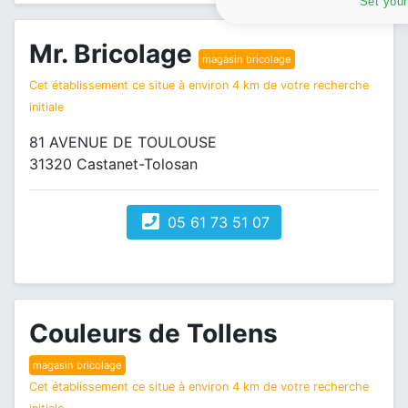
Set your
Mr. Bricolage
magasin bricolage
Cet établissement ce situe à environ 4 km de votre recherche
initiale
81 AVENUE DE TOULOUSE
31320 Castanet-Tolosan
05 61 73 51 07
Couleurs de Tollens
magasin bricolage
Cet établissement ce situe à environ 4 km de votre recherche