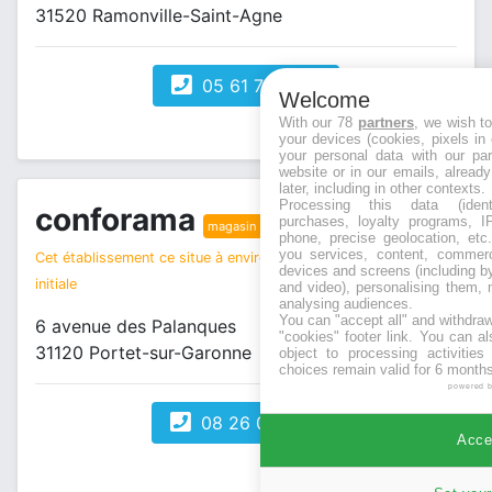
31520 Ramonville-Saint-Agne
05 61 73 86 17
Welcome
With our 78
partners
, we wish t
your devices (cookies, pixels in
your personal data with our par
website or in our emails, alread
later, including in other contexts.
Processing this data (identi
conforama
purchases, loyalty programs, I
magasin bricolage
phone, precise geolocation, etc.
you services, content, commerc
Cet établissement ce situe à environ 2 km de votre recherche
devices and screens (including b
initiale
and video), personalising them, 
analysing audiences.
You can "accept all" and withdraw
6 avenue des Palanques
"cookies" footer link
. You can al
31120 Portet-sur-Garonne
object to processing activitie
choices remain valid for 6 months
powered 
08 26 08 10 12
Accep