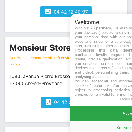
04 42 12 40 97
Welcome
With our 78
partners
, we wish t
your devices (cookies, pixels in
your personal data with our par
website or in our emails, alread
Monsieur Store
later, including in other contexts.
magasin bricolage
Processing this data (identi
purchases, loyalty programs, I
Cet établissement ce situe à environ 6 km de votre recherche
phone, precise geolocation, etc.
you services, content, commerc
initiale
devices and screens (including b
and video), personalising them, 
1093, avenue Pierre Brosselette
analysing audiences.
You can "accept all" and withdraw
13090 Aix-en-Provence
"cookies" footer link
. You can al
object to processing activitie
choices remain valid for 6 months
powered 
04 42 21 09 01
Accep
Set your