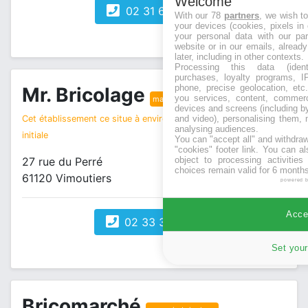
Welcome
02 31 63 51 84
With our 78
partners
, we wish t
your devices (cookies, pixels in
your personal data with our par
website or in our emails, alread
later, including in other contexts.
Processing this data (identi
purchases, loyalty programs, I
phone, precise geolocation, etc.
Mr. Bricolage
you services, content, commerc
magasin bricolage
devices and screens (including b
and video), personalising them, 
Cet établissement ce situe à environ 10 km de votre recherche
analysing audiences.
initiale
You can "accept all" and withdraw
"cookies" footer link
. You can al
object to processing activitie
27 rue du Perré
choices remain valid for 6 months
61120 Vimoutiers
powered 
Accep
02 33 39 02 15
Set your
Bricomarché