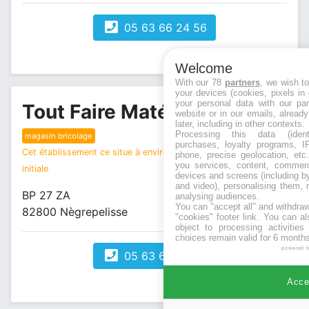
05 63 66 24 56
Welcome
With our 78
partners
, we wish t
your devices (cookies, pixels in
your personal data with our par
Tout Faire Matériaux
website or in our emails, alread
later, including in other contexts.
Processing this data (identi
magasin bricolage
purchases, loyalty programs, I
Cet établissement ce situe à environ 10 km de votre recherche
phone, precise geolocation, etc.
you services, content, commerc
initiale
devices and screens (including b
and video), personalising them, 
BP 27 ZA
analysing audiences.
You can "accept all" and withdraw
82800 Nègrepelisse
"cookies" footer link
. You can al
object to processing activitie
choices remain valid for 6 months
powered 
05 63 64 24 34
Accep