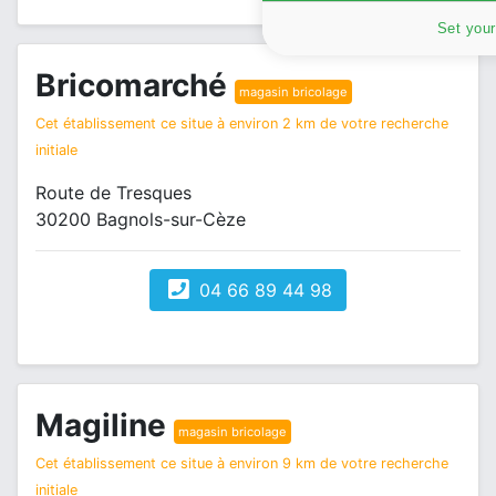
Set your
Bricomarché
magasin bricolage
Cet établissement ce situe à environ 2 km de votre recherche
initiale
Route de Tresques
30200 Bagnols-sur-Cèze
04 66 89 44 98
Magiline
magasin bricolage
Cet établissement ce situe à environ 9 km de votre recherche
initiale