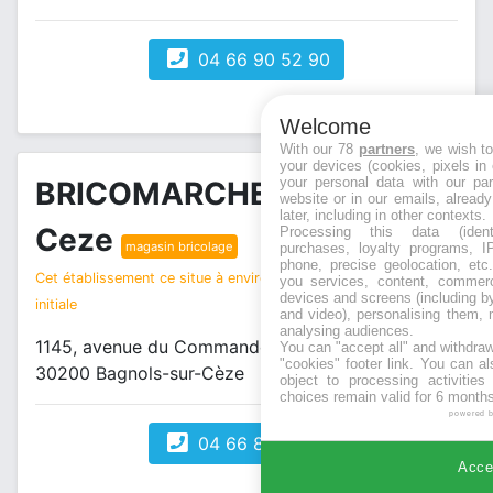
04 66 90 52 90
Welcome
With our 78
partners
, we wish t
your devices (cookies, pixels in
your personal data with our par
BRICOMARCHE Bagnols sur
website or in our emails, alread
later, including in other contexts.
Ceze
Processing this data (identi
magasin bricolage
purchases, loyalty programs, I
phone, precise geolocation, etc.
Cet établissement ce situe à environ 1 km de votre recherche
you services, content, commerc
devices and screens (including b
initiale
and video), personalising them, 
analysing audiences.
1145, avenue du Commando Vigan Braquet
You can "accept all" and withdraw
"cookies" footer link
. You can al
30200 Bagnols-sur-Cèze
object to processing activitie
choices remain valid for 6 months
powered 
04 66 89 44 98
Accep