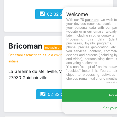
Welcome
02 32 23 26 58
With our 78
partners
, we wish t
your devices (cookies, pixels in
your personal data with our par
website or in our emails, alread
later, including in other contexts.
Processing this data (identi
purchases, loyalty programs, I
Bricoman
phone, precise geolocation, etc.
magasin bricolage
you services, content, commerc
devices and screens (including b
Cet établissement ce situe à environ 2 km de votre recherche
and video), personalising them, 
initiale
analysing audiences.
You can "accept all" and withdraw
"cookies" footer link
. You can al
La Garenne de Melleville, Voie de Long Buisson
object to processing activitie
27930 Guichainville
choices remain valid for 6 months
powered 
02 32 23 51 51
Accep
Set your