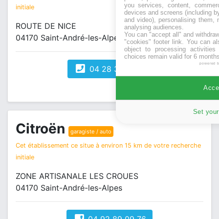
you services, content, commerc
initiale
devices and screens (including b
and video), personalising them, 
ROUTE DE NICE
analysing audiences.
You can "accept all" and withdraw
04170 Saint-André-les-Alpes
"cookies" footer link
. You can al
object to processing activitie
choices remain valid for 6 months
powered 
04 28 31 51 60
Accep
Set your
Citroën
garagiste / auto
Cet établissement ce situe à environ 15 km de votre recherche
initiale
ZONE ARTISANALE LES CROUES
04170 Saint-André-les-Alpes