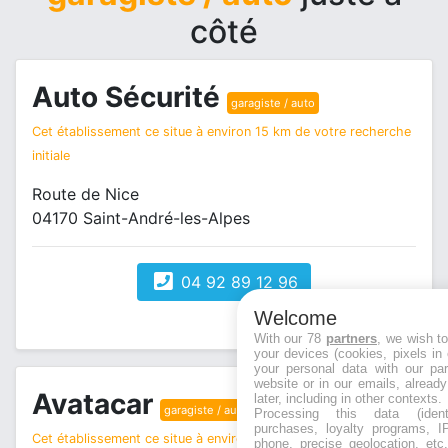
côté
Auto Sécurité
garagiste / auto
Cet établissement ce situe à environ 15 km de votre recherche
initiale
Route de Nice
04170 Saint-André-les-Alpes
04 92 89 12 96
Welcome
With our 78
partners
, we wish t
your devices (cookies, pixels in
your personal data with our par
website or in our emails, alread
Avatacar
later, including in other contexts.
garagiste / auto
Processing this data (identi
purchases, loyalty programs, I
Cet établissement ce situe à environ 15 km de votre recherche
phone, precise geolocation, etc.