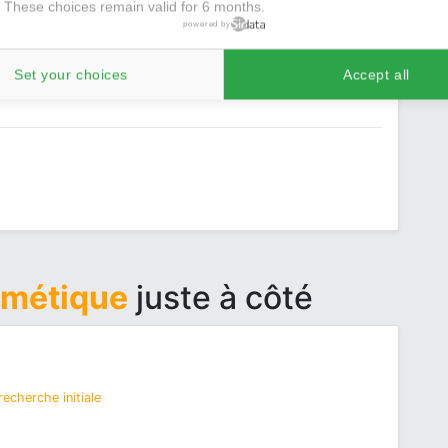
 These choices remain valid for 6 months.
powered by
 recherche initiale
lençon
Set your choices
Accept all
smétique
juste à côté
echerche initiale