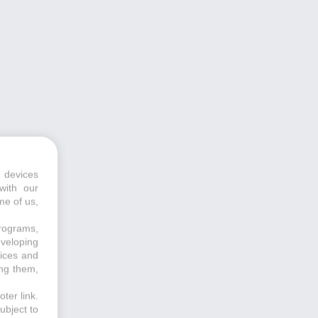
 devices
with our
me of us,
programs,
eveloping
vices and
ing them,
ter link
.
ubject to