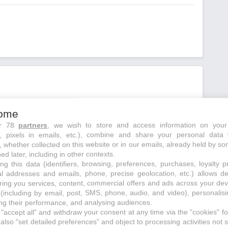
 recherche initiale
ome
ur 78
partners
, we wish to store and access information on your
s, pixels in emails, etc.), combine and share your personal data 
, whether collected on this website or in our emails, already held by so
ed later, including in other contexts.
ng this data (identifiers, browsing, preferences, purchases, loyalty 
al addresses and emails, phone, precise geolocation, etc.) allows d
ring you services, content, commercial offers and ads across your de
(including by email, post, SMS, phone, audio, and video), personalis
g their performance, and analysing audiences.
"accept all" and withdraw your consent at any time via the "cookies" foo
also "set detailed preferences" and object to processing activities not s