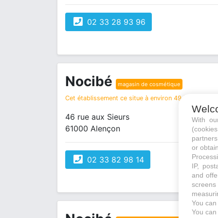
02 33 28 93 96
Nocibé
magasin de cosmétique
Cet établissement ce situe à environ 49 km de votre
Welc
46 rue aux Sieurs
With o
61000 Alençon
(cookie
partners
or obtain
Processi
02 33 82 98 14
IP, post
and offe
screens 
measurin
You can 
You can 