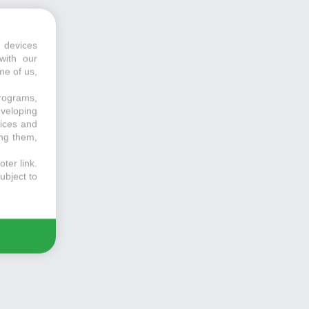
 devices
with our
me of us,
programs,
eveloping
vices and
ing them,
ter link
.
ubject to