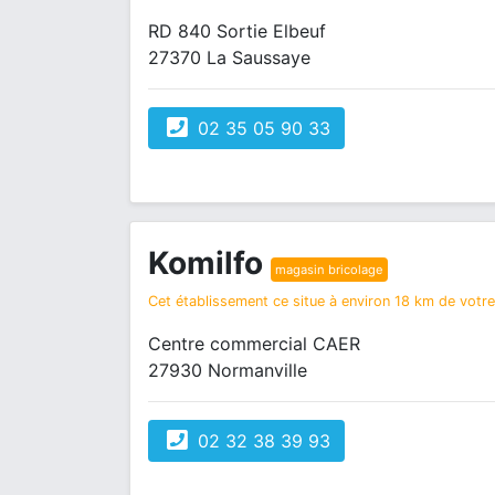
RD 840 Sortie Elbeuf
27370 La Saussaye
02 35 05 90 33
Komilfo
magasin bricolage
Cet établissement ce situe à environ 18 km de votre 
Centre commercial CAER
27930 Normanville
02 32 38 39 93