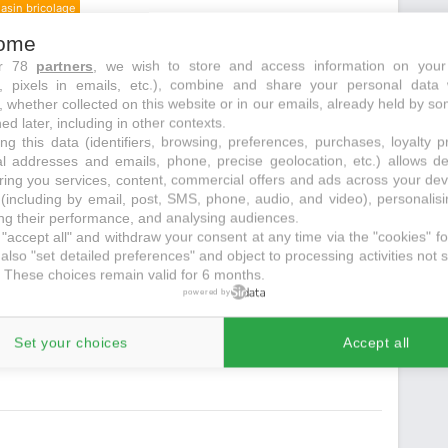
asin bricolage
echerche initiale
ome
ur 78
partners
, we wish to store and access information on your
s, pixels in emails, etc.), combine and share your personal data 
, whether collected on this website or in our emails, already held by so
ed later, including in other contexts.
ng this data (identifiers, browsing, preferences, purchases, loyalty 
al addresses and emails, phone, precise geolocation, etc.) allows d
ring you services, content, commercial offers and ads across your de
(including by email, post, SMS, phone, audio, and video), personalis
g their performance, and analysing audiences.
"accept all" and withdraw your consent at any time via the "cookies" foo
also "set detailed preferences" and object to processing activities not s
 These choices remain valid for 6 months.
powered by
recherche initiale
Set your choices
Accept all