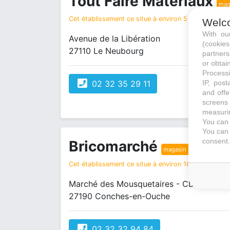
Tout Faire Matériaux
mag
Cet établissement ce situe à environ 5 km de votre r
Welc
With o
Avenue de la Libération
(cookie
27110 Le Neubourg
partners
or obtain
Processi
IP, post
02 32 35 29 11
and offe
screens 
measurin
You can 
You can 
consent.
Bricomarché
magasin bricolage
Cet établissement ce situe à environ 16 km de votre 
Marché des Mousquetaires - CD 140
27190 Conches-en-Ouche
02 32 32 94 84