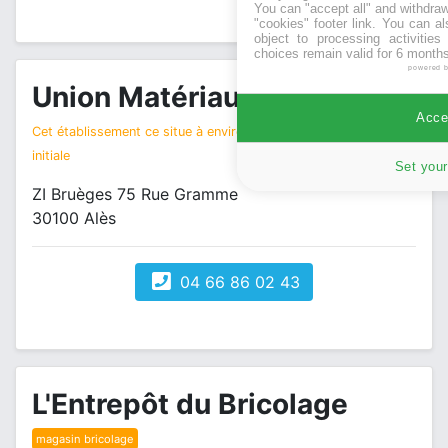
You can "accept all" and withdraw
"cookies" footer link
. You can al
object to processing activitie
choices remain valid for 6 months
powered 
Union Matériaux
magasin bricolage
Accep
Cet établissement ce situe à environ 2 km de votre recherche
initiale
Set your
ZI Bruèges 75 Rue Gramme
30100 Alès
04 66 86 02 43
L'Entrepôt du Bricolage
magasin bricolage