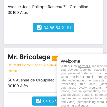
Avenue Jean-Philippe Rameau Z.I. Croupillac
30100 Alès
04 66 54 21 91
Mr. Bricolage
magasin bricolage
Welcome
Cet établissement ce situe à environ 2 km de votre recherche
With our 78
partners
, we wish t
your devices (cookies, pixels in
initiale
your personal data with our par
website or in our emails, alread
584 Avenue de Croupillac
later, including in other contexts.
Processing this data (identi
30100 Alès
purchases, loyalty programs, I
phone, precise geolocation, etc.
you services, content, commerc
devices and screens (including b
04 66 54 24 90
and video), personalising them, 
analysing audiences.